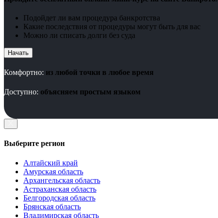
Подойдет ли вам процедура банкротства
Какие последствия от процедуры могут быть для вас
Можно ли списать долги без суда
Начать
Комфортно:
из любой точки в любое время
Доступно:
объясняем простым языком
Выберите регион
Алтайский край
Амурская область
Архангельская область
Астраханская область
Белгородская область
Брянская область
Владимирская область