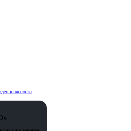
иденциальности
О»
огия.рф и узнайте: