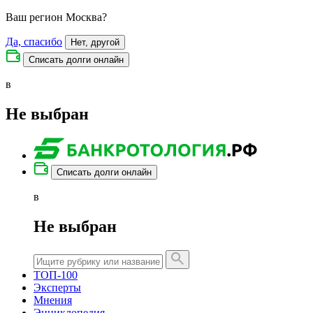
Ваш регион
Москва
?
Да, спасибо
Нет, другой
Списать долги онлайн
в
Не выбран
Списать долги онлайн
в
Не выбран
ТОП-100
Эксперты
Мнения
Энциклопедия