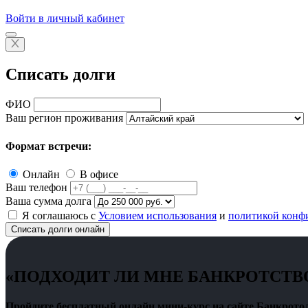
Войти в личный кабинет
Списать долги
ФИО
Ваш регион проживания
Формат встречи:
Онлайн
В офисе
Ваш телефон
Ваша сумма долга
Я соглашаюсь с
Условием использования
и
политикой конф
Списать долги онлайн
«ПОДХОДИТ ЛИ МНЕ БАНКРОТСТВ
Пройдите бесплатный онлайн мини-курс на сайте Банкротол