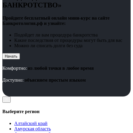
БАНКРОТСТВО»
Пройдите бесплатный онлайн мини-курс на сайте
Банкротология.рф и узнайте:
Подойдет ли вам процедура банкротства
Какие последствия от процедуры могут быть для вас
Можно ли списать долги без суда
Начать
Комфортно:
из любой точки в любое время
Доступно:
объясняем простым языком
Выберите регион
Алтайский край
Амурская область