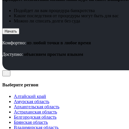
Подойдет ли вам процедура банкротства
Какие последствия от процедуры могут быть для вас
Можно ли списать долги без суда
Начать
Комфортно:
из любой точки в любое время
Доступно:
объясняем простым языком
Выберите регион
Алтайский край
Амурская область
Архангельская область
Астраханская область
Белгородская область
Брянская область
Владимирская область