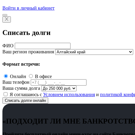
Войти в личный кабинет
Списать долги
ФИО
Ваш регион проживания
Формат встречи:
Онлайн
В офисе
Ваш телефон
Ваша сумма долга
Я соглашаюсь с
Условием использования
и
политикой конф
Списать долги онлайн
«ПОДХОДИТ ЛИ МНЕ БАНКРОТСТВ
Пройдите бесплатный онлайн мини-курс на сайте Банкротол