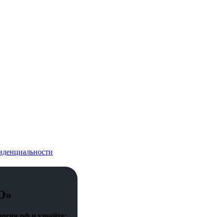
иденциальности
О»
огия.рф и узнайте: