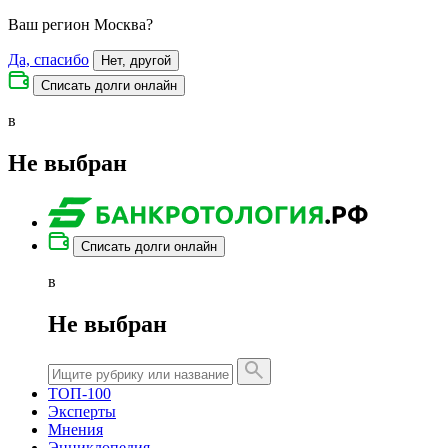
Ваш регион
Москва
?
Да, спасибо
Нет, другой
Списать долги онлайн
в
Не выбран
Списать долги онлайн
в
Не выбран
ТОП-100
Эксперты
Мнения
Энциклопедия