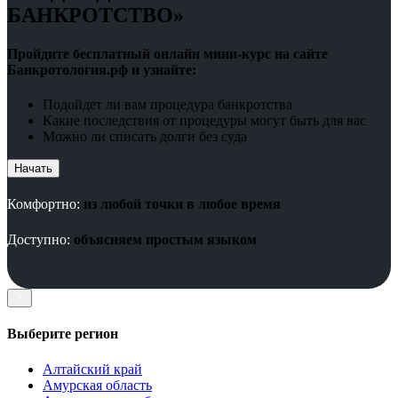
БАНКРОТСТВО»
Пройдите бесплатный онлайн мини-курс на сайте
Банкротология.рф и узнайте:
Подойдет ли вам процедура банкротства
Какие последствия от процедуры могут быть для вас
Можно ли списать долги без суда
Начать
Комфортно:
из любой точки в любое время
Доступно:
объясняем простым языком
Выберите регион
Алтайский край
Амурская область