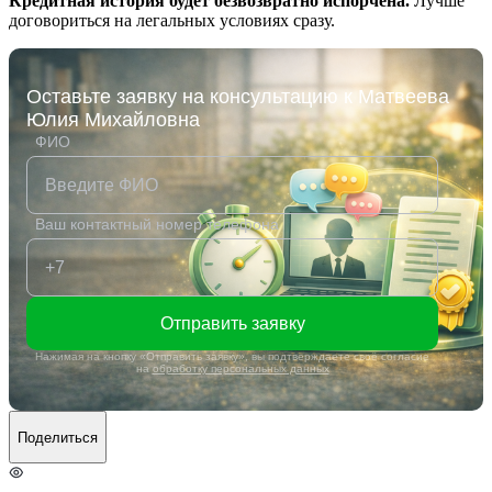
Кредитная история будет безвозвратно испорчена.
Лучше
договориться на легальных условиях сразу.
Оставьте заявку на консультацию к Матвеева
Юлия Михайловна
ФИО
Ваш контактный номер телефона
Отправить заявку
Нажимая на кнопку «Отправить заявку», вы подтверждаете своё согласие
на
обработку персональных данных
Поделиться