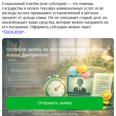
Социальный платёж (или субсидия) — это помощь
государства в оплате текущих коммунальных услуг, если
расходы на них превышают установленный в регионе
процент от дохода семьи. Он не списывает старый долг, но
высвобождает ваши средства, которые можно направить на
его погашение. Оформить субсидию можно через
«
Госуслуги
».
Оставьте заявку на консультацию к Сафитова
Алена Дмитриевна
ФИО
Ваш контактный номер телефона
Отправить заявку
Нажимая на кнопку «Отправить заявку», вы подтверждаете своё согласие
на
обработку персональных данных