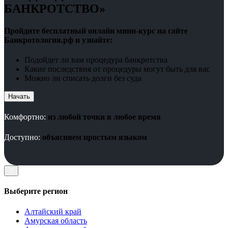
БАНКРОТСТВО»
Пройдите бесплатный онлайн мини-курс на сайте
Банкротология.рф и узнайте:
Подойдет ли вам процедура банкротства
Какие последствия от процедуры могут быть для вас
Можно ли списать долги без суда
Начать
Комфортно:
из любой точки в любое время
Доступно:
объясняем простым языком
Выберите регион
Алтайский край
Амурская область