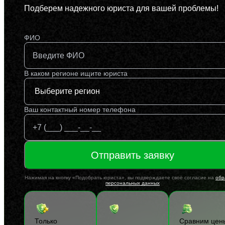
Подберем надежного юриста для вашей проблемы!
ФИО
В каком регионе ищите юриста
Ваш контактный номер телефона
Отправить заявку
Нажимая на кнопку «Подобрать юриста», вы подверждаете своё согласие на
обр
персональных данных
Только
Сравним цен