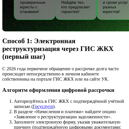
проверенные
Найдём тех,
и сроки услуг
юристы с
кто предлагает
разных
отзывами!
гарантии!
юристов!
Способ 1: Электронная
реструктуризация через ГИС ЖКХ
(первый шаг)
С 2026 года первичное обращение о рассрочке долга часто
происходит непосредственно в личном кабинете
собственника на портале ГИС ЖКХ или на сайте УК.
Алгоритм оформления цифровой рассрочки
Авторизуйтесь в ГИС ЖКХ с подтверждённой учётной
записью (
Госуслуги
).
В разделе «Начисления и платежи» найдите опцию
«Заявление о реструктуризации задолженности».
Заполните электронную форму, указав уважительную
причину (подтверждённую цифровыми документами: