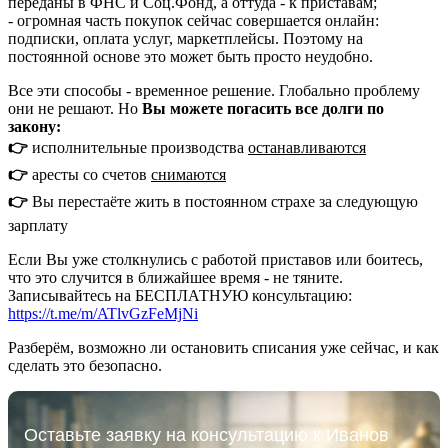
переданы в ФНС и Соц.Фонд, а оттуда - к приставам;
- огромная часть покупок сейчас совершается онлайн:
подписки, оплата услуг, маркетплейсы. Поэтому на
постоянной основе это может быть просто неудобно.
Все эти способы - временное решение. Глобально проблему
они не решают. Но
Вы можете погасить все долги по
закону:
👉
исполнительные производства
останавливаются
👉
аресты со счетов
снимаются
👉
Вы перестаёте жить в постоянном страхе за следующую
зарплату
Если Вы уже столкнулись с работой приставов или боитесь,
что это случится в ближайшее время - не тяните.
Записывайтесь на БЕСПЛАТНУЮ консультацию:
https://t.me/m/ATlvGzFeMjNi
Разберём, возможно ли остановить списания уже сейчас, и как
сделать это безопасно.
Оставьте заявку на консультацию к Иванов