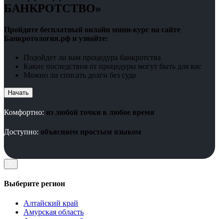
БАНКРОТСТВО»
Пройдите бесплатный онлайн мини-курс на сайте
Банкротология.рф и узнайте:
Подойдет ли вам процедура банкротства
Какие последствия от процедуры могут быть для вас
Можно ли списать долги без суда
Начать
Комфортно:
из любой точки в любое время
Доступно:
объясняем простым языком
Выберите регион
Алтайский край
Амурская область