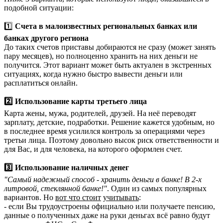
подобной ситуации:
1️⃣
Счета в малоизвестных региональных банках или
банках другого региона
До таких счетов приставы добираются не сразу (может занять
пару месяцев), но полноценно хранить на них деньги не
получится. Этот вариант может быть актуален в экстренных
ситуациях, когда нужно быстро вывести деньги или
расплатиться онлайн.
2️⃣ Использование карты третьего лица
Карта жены, мужа, родителей, друзей. На неё переводят
зарплату, детские, подработки. Решение кажется удобным, но
в последнее время усилился контроль за операциями через
третьи лица. Поэтому довольно высок риск ответственности и
для Вас, и для человека, на которого оформлен счет.
3️⃣ Использование наличных денег
"Самый надежный способ - хранить деньги в банке! В 2-х
литровой, стеклянной банке!"
. Один из самых популярных
вариантов. Но
вот что стоит
учитывать
:
- если Вы трудоустроены официально или получаете пенсию,
данные о полученных даже на руки деньгах всё равно будут