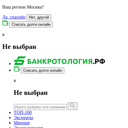
Ваш регион
Москва
?
Да, спасибо
Нет, другой
Списать долги онлайн
в
Не выбран
Списать долги онлайн
в
Не выбран
ТОП-100
Эксперты
Мнения
Энциклопедия