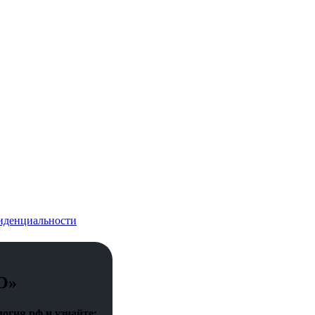
иденциальности
О»
огия.рф и узнайте: