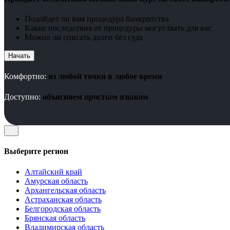
Подойдет ли вам процедура банкротства
Какие последствия от процедуры могут быть для вас
Можно ли списать долги без суда
Начать
Комфортно:
из любой точки в любое время
Доступно:
объясняем простым языком
Выберите регион
Алтайский край
Амурская область
Архангельская область
Астраханская область
Белгородская область
Брянская область
Владимирская область