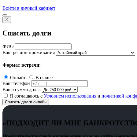
Войти в личный кабинет
Списать долги
ФИО
Ваш регион проживания
Формат встречи:
Онлайн
В офисе
Ваш телефон
Ваша сумма долга
Я соглашаюсь с
Условием использования
и
политикой конф
Списать долги онлайн
«ПОДХОДИТ ЛИ МНЕ БАНКРОТСТВ
Пройдите бесплатный онлайн мини-курс на сайте Банкротол