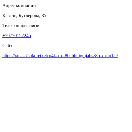
Адрес компании
Казань, Бутлерова, 35
Телефон для связи
+79770152245
Сайт
https://xn----7sbkdretxetcn4k.xn--80abhuigmjabsz8o.xn--p1ai/