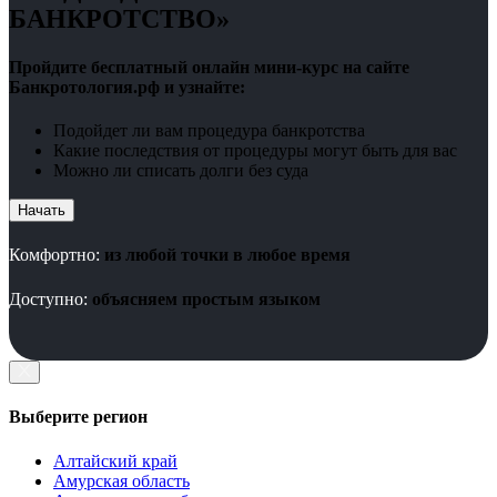
БАНКРОТСТВО»
Пройдите бесплатный онлайн мини-курс на сайте
Банкротология.рф и узнайте:
Подойдет ли вам процедура банкротства
Какие последствия от процедуры могут быть для вас
Можно ли списать долги без суда
Начать
Комфортно:
из любой точки в любое время
Доступно:
объясняем простым языком
Выберите регион
Алтайский край
Амурская область