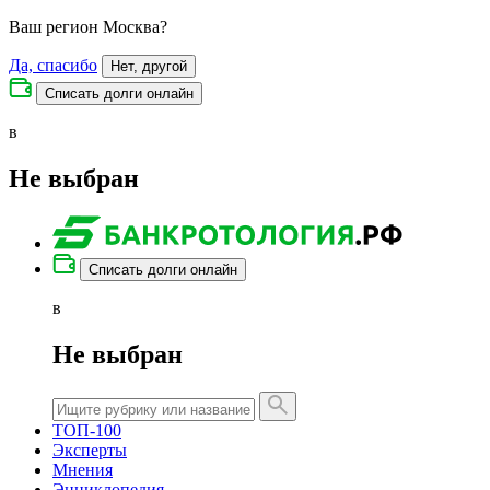
Ваш регион
Москва
?
Да, спасибо
Нет, другой
Списать долги онлайн
в
Не выбран
Списать долги онлайн
в
Не выбран
ТОП-100
Эксперты
Мнения
Энциклопедия