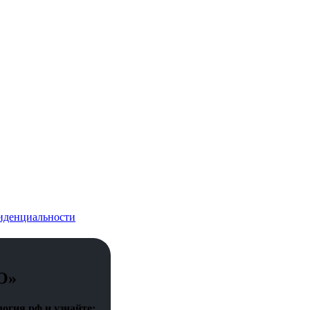
иденциальности
О»
огия.рф и узнайте: