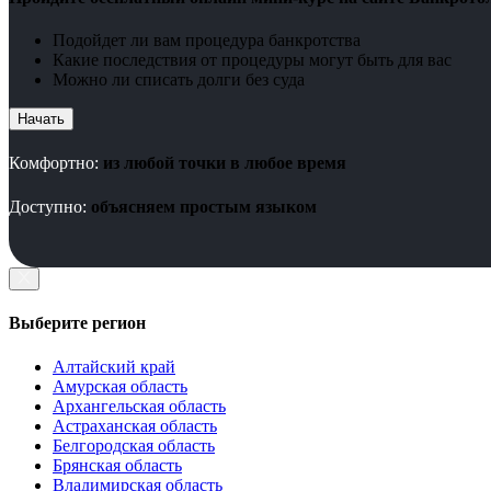
Подойдет ли вам процедура банкротства
Какие последствия от процедуры могут быть для вас
Можно ли списать долги без суда
Начать
Комфортно:
из любой точки в любое время
Доступно:
объясняем простым языком
Выберите регион
Алтайский край
Амурская область
Архангельская область
Астраханская область
Белгородская область
Брянская область
Владимирская область