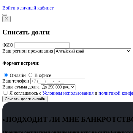
Войти в личный кабинет
Списать долги
ФИО
Ваш регион проживания
Формат встречи:
Онлайн
В офисе
Ваш телефон
Ваша сумма долга
Я соглашаюсь с
Условием использования
и
политикой конф
Списать долги онлайн
«ПОДХОДИТ ЛИ МНЕ БАНКРОТСТВ
Пройдите бесплатный онлайн мини-курс на сайте Банкротол