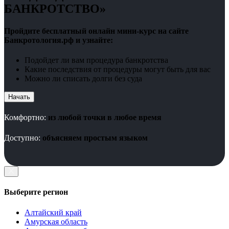
БАНКРОТСТВО»
Пройдите бесплатный онлайн мини-курс на сайте
Банкротология.рф и узнайте:
Подойдет ли вам процедура банкротства
Какие последствия от процедуры могут быть для вас
Можно ли списать долги без суда
Начать
Комфортно:
из любой точки в любое время
Доступно:
объясняем простым языком
Выберите регион
Алтайский край
Амурская область