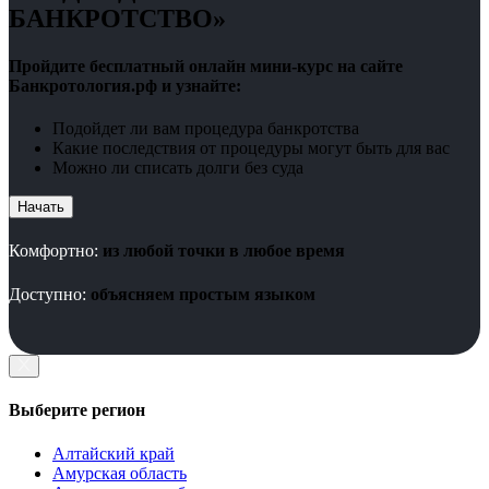
БАНКРОТСТВО»
Пройдите бесплатный онлайн мини-курс на сайте
Банкротология.рф и узнайте:
Подойдет ли вам процедура банкротства
Какие последствия от процедуры могут быть для вас
Можно ли списать долги без суда
Начать
Комфортно:
из любой точки в любое время
Доступно:
объясняем простым языком
Выберите регион
Алтайский край
Амурская область