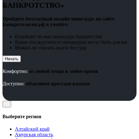
БАНКРОТСТВО»
Пройдите бесплатный онлайн мини-курс на сайте
Банкротология.рф и узнайте:
Подойдет ли вам процедура банкротства
Какие последствия от процедуры могут быть для вас
Можно ли списать долги без суда
Начать
Комфортно:
из любой точки в любое время
Доступно:
объясняем простым языком
Выберите регион
Алтайский край
Амурская область